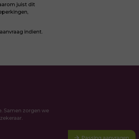
arom juist dit
beperkingen,
aanvraag indient.
ee. Samen zorgen we
rzekeraar.
arrow_forward
Passing aanvragen