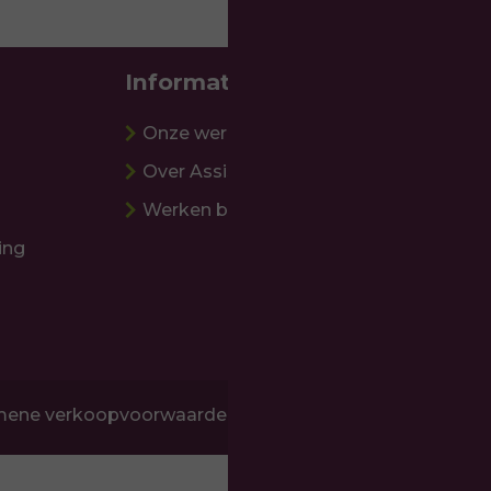
Informatie
Onze werkwijze
Over Assistive Innovations
Werken bij
ing
mene verkoopvoorwaarden
Disclaimer
Copyright