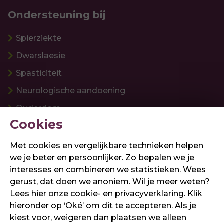
Ondersteuning bij
Spierziekte
Dwarslaesie
Spasticiteit
Neurologische aandoening
Ouderdom
Cookies
Informatie
Met cookies en vergelijkbare technieken helpen
we je beter en persoonlijker. Zo bepalen we je
Onze werkwijze
interesses en combineren we statistieken. Wees
Over Assistive Innovations
gerust, dat doen we anoniem. Wil je meer weten?
Lees
hier
onze cookie- en privacyverklaring. Klik
Werken bij
hieronder op ‘Oké’ om dit te accepteren. Als je
kiest voor,
weigeren
dan plaatsen we alleen