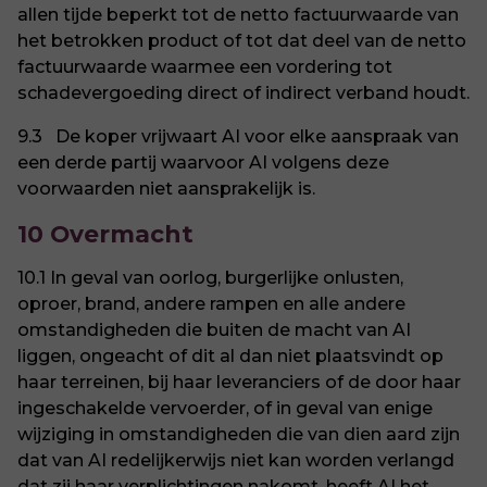
allen tijde beperkt tot de netto factuurwaarde van
het betrokken product of tot dat deel van de netto
factuurwaarde waarmee een vordering tot
schadevergoeding direct of indirect verband houdt.
9.3 De koper vrijwaart AI voor elke aanspraak van
een derde partij waarvoor AI volgens deze
voorwaarden niet aansprakelijk is.
10 Overmacht
10.1 In geval van oorlog, burgerlijke onlusten,
oproer, brand, andere rampen en alle andere
omstandigheden die buiten de macht van AI
liggen, ongeacht of dit al dan niet plaatsvindt op
haar terreinen, bij haar leveranciers of de door haar
ingeschakelde vervoerder, of in geval van enige
wijziging in omstandigheden die van dien aard zijn
dat van AI redelijkerwijs niet kan worden verlangd
dat zij haar verplichtingen nakomt, heeft AI het