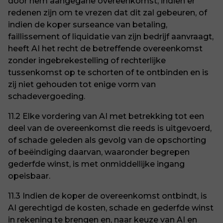
door hem aangegane overeenkomst, indien er
redenen zijn om te vrezen dat dit zal gebeuren, of
indien de koper surseance van betaling,
faillissement of liquidatie van zijn bedrijf aanvraagt,
heeft AI het recht de betreffende overeenkomst
zonder ingebrekestelling of rechterlijke
tussenkomst op te schorten of te ontbinden en is
zij niet gehouden tot enige vorm van
schadevergoeding.
11.2 Elke vordering van AI met betrekking tot een
deel van de overeenkomst die reeds is uitgevoerd,
of schade geleden als gevolg van de opschorting
of beëindiging daarvan, waaronder begrepen
gederfde winst, is met onmiddellijke ingang
opeisbaar.
11.3 Indien de koper de overeenkomst ontbindt, is
AI gerechtigd de kosten, schade en gederfde winst
in rekening te brengen en, naar keuze van AI en